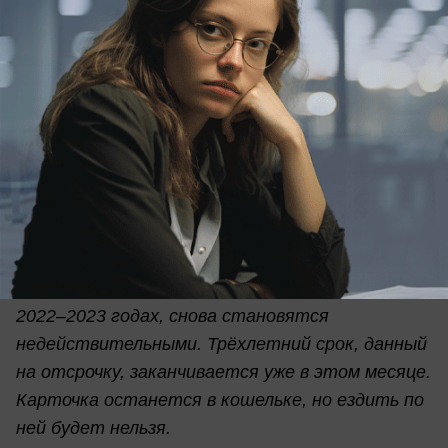
вчера в 21:00
2
АВТО
Права есть, а водить уже нельзя: кому в
августе пора менять удостоверение
Многие водители даже не подозревают, что их
права, которые автоматически продлили в
2022–2023 годах, снова становятся
недействительными. Трёхлетний срок, данный
на отсрочку, заканчивается уже в этом месяце.
Карточка останется в кошельке, но ездить по
ней будет нельзя.