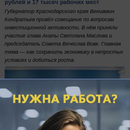
рублей и 17 тысяч рабочих мест
Губернатор Краснодарского края Вениамин
Кондратьев провёл совещание по вопросам
инвестиционной активности. В нём приняли
участие глава Анапы Светлана Маслова и
председатель Совета Вячеслав Вовк. Главная
тема — как сохранить экономику в непростых
условиях и добиться роста.