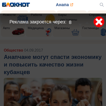
Анапа
Новости
Работа
Бары
Справочни
- рестораны
Реклама закроется через:
5
Авто
Медицина
Магазины
Гостиницы
Общество
04.09.2017
Анапчане могут спасти экономику
и повысить качество жизни
кубанцев