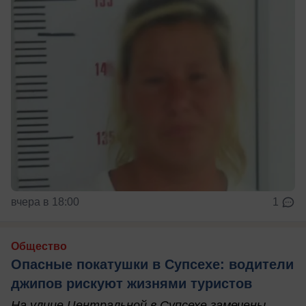
вчера в 18:00
1
Общество
Опасные покатушки в Супсехе: водители
джипов рискуют жизнями туристов
На улице Центральной в Супсехе замечены