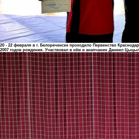
20 - 22 февраля в г. Белореченске проходило Первенство Краснода
2007 годов рождения. Участвовал в нём и анапчанин Даниил Цыцы