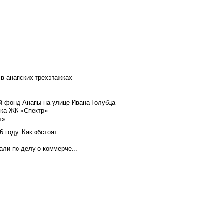
 в анапских трехэтажках
й фонд Анапы на улице Ивана Голубца
йка ЖК «Спектр»
л»
году. Как обстоят ...
ли по делу о коммерче...