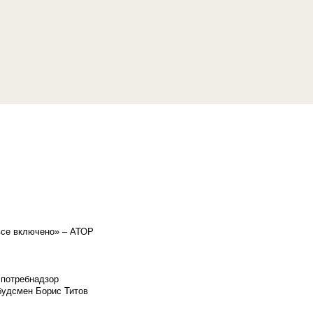
«все включено» – АТОР
спотребнадзор
мбудсмен Борис Титов