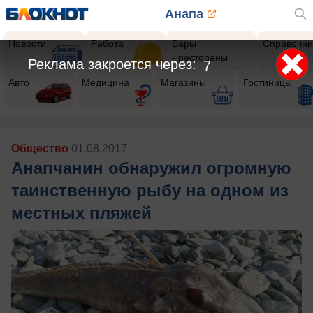
Анапа
Новости
Работа
Бары
Справочни
- рестораны
Реклама закроется через:
6
Авто
Медицина
Магазины
Гостиницы
Общество
01.08.2017
Анапчанин обнаружил огромную
таинственную рыбу на одном из
местных пляжей