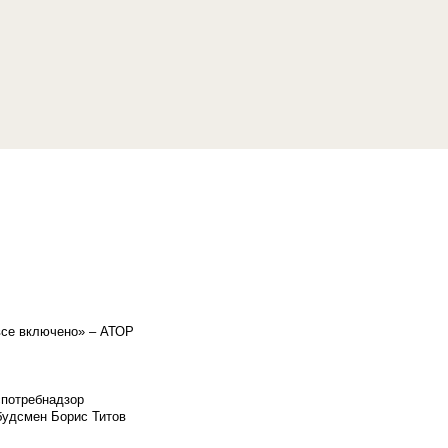
«все включено» – АТОР
спотребнадзор
мбудсмен Борис Титов