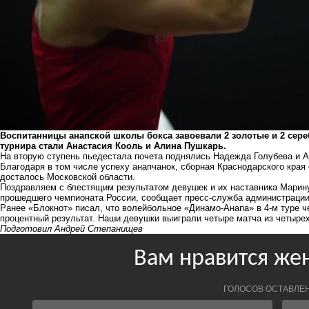
Воспитанницы анапской школы бокса завоевали 2 золотые и 2 сер
турнира стали Анастасия Кооль и Алина Пушкарь.
На вторую ступень пьедестала почета поднялись Надежда Голубева и 
Благодаря в том числе успеху анапчанок, сборная Краснодарского края
досталось Московской области.
Поздравляем с блестящим результатом девушек и их наставника Марину
прошедшего чемпионата России, сообщает пресс-служба администрации
Ранее «Блокнот» писал, что волейбольное «Динамо-Анапа» в 4-м туре 
процентный результат. Наши девушки
выиграли четыре матча из четырех
Подготовил Андрей Степанищев