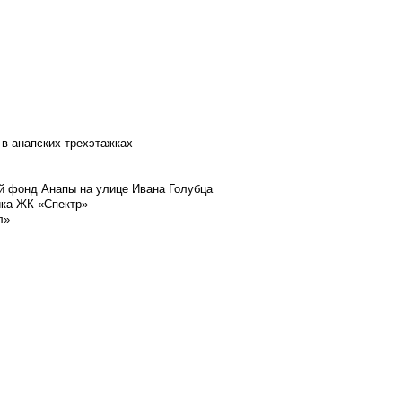
 в анапских трехэтажках
й фонд Анапы на улице Ивана Голубца
йка ЖК «Спектр»
л»