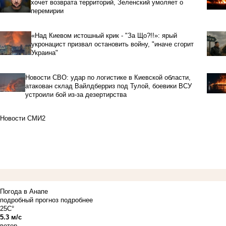
хочет возврата территорий, Зеленский умоляет о
перемирии
«Над Киевом истошный крик - "За Що?!!»: ярый
укронацист призвал остановить войну, "иначе сгорит
Украина"
Новости СВО: удар по логистике в Киевской области,
атакован склад Вайлдберриз под Тулой, боевики ВСУ
устроили бой из-за дезертирства
Новости СМИ2
Погода в Анапе
подробный прогноз
подробнее
25C°
5.3 м/с
ветер