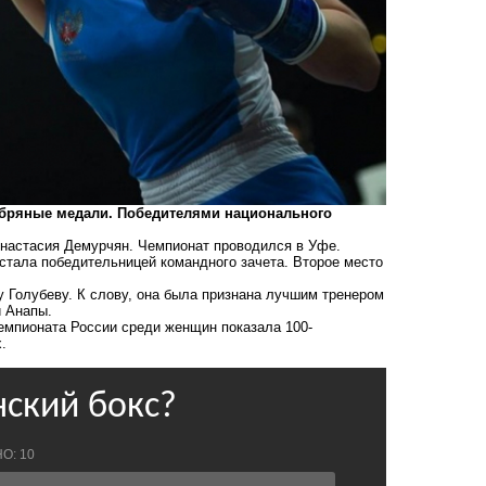
ебряные медали. Победителями национального
Анастасия Демурчян. Чемпионат проводился в Уфе.
 стала победительницей командного зачета. Второе место
 Голубеву. К слову, она была признана лучшим тренером
 Анапы.
чемпионата России среди женщин показала 100-
.