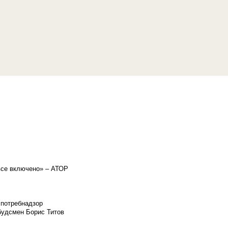
«все включено» – АТОР
спотребнадзор
мбудсмен Борис Титов