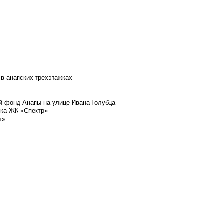
 в анапских трехэтажках
й фонд Анапы на улице Ивана Голубца
йка ЖК «Спектр»
л»