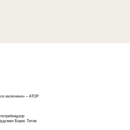
«все включено» – АТОР
спотребнадзор
мбудсмен Борис Титов