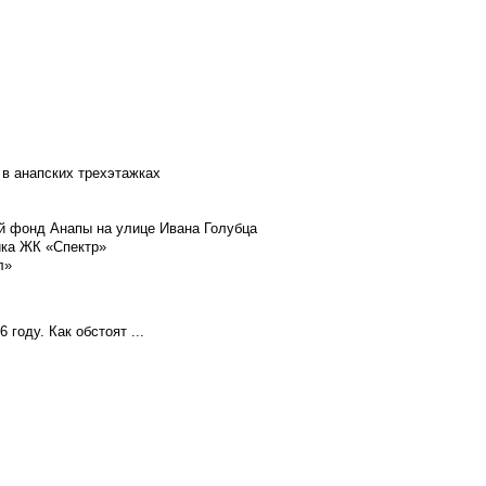
 в анапских трехэтажках
й фонд Анапы на улице Ивана Голубца
йка ЖК «Спектр»
л»
году. Как обстоят ...