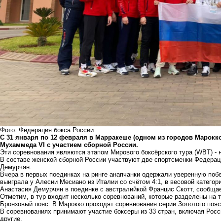
Фото: Федерация бокса России
С 31 января по 12 февраля в Марракеше (одном из городов Марокк
Мухаммеда VI с участием сборной России.
Эти соревнования являются этапом Мирового боксёрского тура (WBT) - н
В составе женской сборной России участвуют две спортсменки Федерац
Демурчян.
Вчера в первых поединках на ринге анапчанки одержали уверенную побед
выиграла у Алесии Месиано из Италии со счётом 4:1, в весовой категори
Анастасия Демурчян в поединке с австралийкой Францис Скотт, сообща
Отметим, в тур входит несколько соревнований, которые разделены на т
Бронзовый пояс. В Марокко проходят соревнования серии Золотого пояс
В соревнованиях принимают участие боксеры из 33 стран, включая Росс
другие.