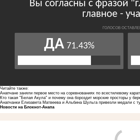
Читайте также:
Анапчане заняли первое место на соревнованиях по всестилевому кара
Кто такая "Белая Акула" и почему она бороздит морские просторы у бе
Анапчанки Елизавета Матвеева и Альбина Шульга привезли медали с т
Новости на Блoкнoт-Анапа