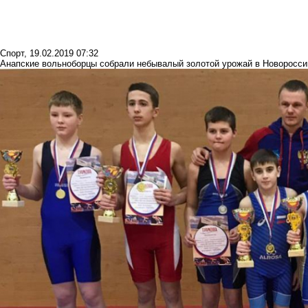
Спорт
,
19.02.2019 07:32
Анапские вольноборцы собрали небывалый золотой урожай в Новоросси