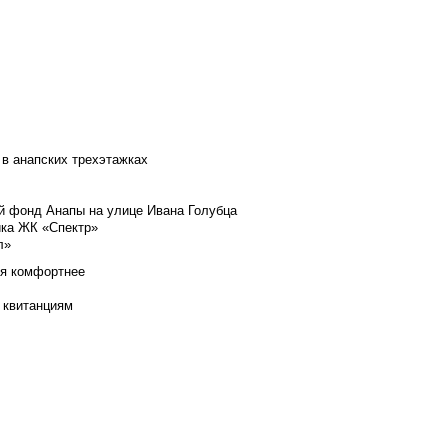
 в анапских трехэтажках
й фонд Анапы на улице Ивана Голубца
йка ЖК «Спектр»
л»
ся комфортнее
 квитанциям