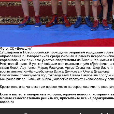
Фото: СК «Дельфин"
17 февраля в Новороссийске проходили открытые городские соре
образования г. Новороссийск среди юношей в рамках всероссийско
соревнованиях приняли участие спортсмены из Анапы, Крымска и 
Небывалый золотой урожай собрали воспитанники клуба «Дельфин» на э
стали Левон Арутюнов, Мурад Рашидов, Артем Степанюк, Егор Васютин
воспитанников клуба – дебютанта Власа Денисова и Олега Дуданова.
Спортсмены тренируются под руководством Павла Павловича Колоды и
Как ранее писал "Блокнот Анапа",
анапские каратисты «отобрали» у соп
Кроме того,
анапчане заняли первое место на соревнованиях по всестил
Если у вас есть интересные истории, горячие новости, которыми вы
можете самостоятельно решить их, присылайте всё на редакционный
anapa.ru