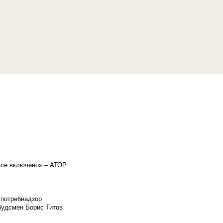
«все включено» – АТОР
спотребнадзор
мбудсмен Борис Титов