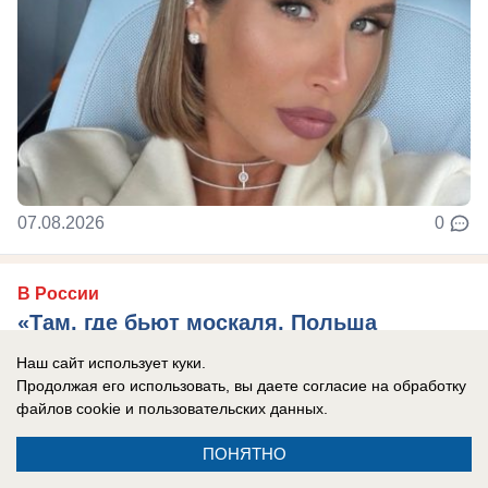
07.08.2026
0
В России
«Там, где бьют москаля, Польша
оказывает помощь»: президент страны
Наш сайт использует куки.
сделал агрессивное заявление в адрес
Продолжая его использовать, вы даете согласие на обработку
файлов cookie
и пользовательских данных.
России
Захарова: Это пример «клинической
ПОНЯТНО
русофобии», которая «влияет на когнитивные