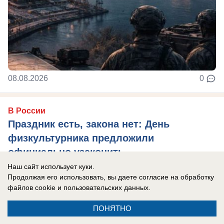
08.08.2026
0
В России
Праздник есть, закона нет: День
физкультурника предложили
официально узаконить
Наш сайт использует куки.
День физкультурника, который уже
Продолжая его использовать, вы даете согласие на обработку
десятилетиями отмечают по всей России,
файлов cookie
и пользовательских данных.
предложили официально закрепить в
ПОНЯТНО
законодательстве в ...