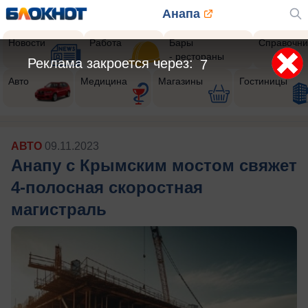
Анапа
Новости
Работа
Бары
Справочни
- рестораны
Реклама закроется через:
5
Авто
Медицина
Магазины
Гостиницы
АВТО
09.11.2023
Анапу с Крымским мостом свяжет
4-полосная скоростная
магистраль