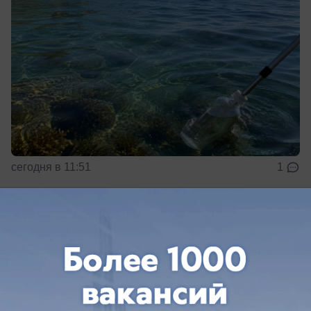
сегодня в 11:51
1
Общество
Пожилая жительница Анапы пропала и
не выходит на связь с 25 июля
В Анапе разыскивают 77-летнюю Ирину
Сухомлину, также указанную под фамилиями
Мысина и Макаренко.