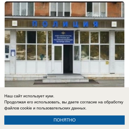
вчера в 10:00
0
Наш сайт использует куки.
Продолжая его использовать, вы даете согласие на обработку
файлов cookie
и пользовательских данных.
Общество
ПОНЯТНО
Стало известно, где в Анапе есть бензин