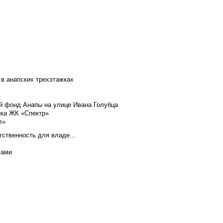
 в анапских трехэтажках
й фонд Анапы на улице Ивана Голубца
йка ЖК «Спектр»
л»
тственность для владе...
хами