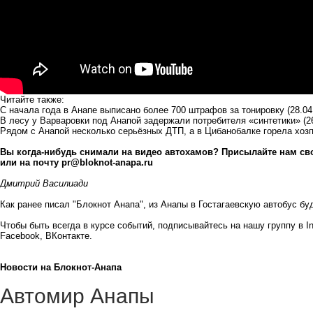
Читайте также:
С начала года в Анапе выписано более 700 штрафов за тонировку
(28.04
В лесу у Варваровки под Анапой задержали потребителя «синтетики»
(2
Рядом с Анапой несколько серьёзных ДТП, а в Цибанобалке горела хоз
Вы когда-нибудь снимали на видео автохамов? Присылайте нам сво
или на почту
pr@bloknot-anapa.ru
Дмитрий Василиади
Как ранее писал "Блокнот Анапа", из Анапы в Гостагаевскую автобус
бу
Чтобы быть всегда в курсе событий, подписывайтесь на нашу группу в
I
Facebook
,
ВКонтакте
.
Новости на Блoкнoт-Анапа
Автомир Анапы