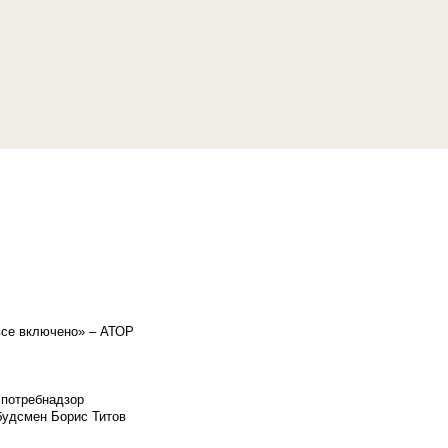
«все включено» – АТОР
спотребнадзор
мбудсмен Борис Титов