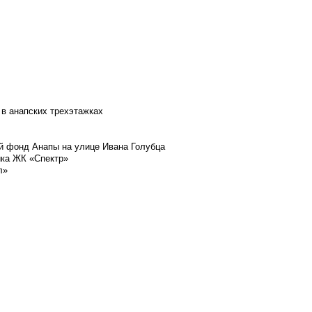
 в анапских трехэтажках
й фонд Анапы на улице Ивана Голубца
йка ЖК «Спектр»
л»