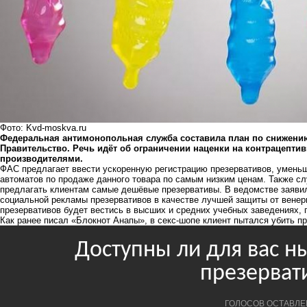
Фото: Kvd-moskva.ru
Федеральная антимонопольная служба составила план по снижению
Правительство. Речь идёт об ограничении наценки на контрацепт
производителями.
ФАС предлагает ввести ускоренную регистрацию презервативов, уменьше
автоматов по продаже данного товара по самым низким ценам. Также с
предлагать клиентам самые дешёвые презервативы. В ведомстве заяви
социальной рекламы презервативов в качестве лучшей защиты от венер
презервативов будет вестись в высших и средних учебных заведениях, 
Как ранее писал «Блокнот Анапы», в секс-шопе клиент
пытался убить п