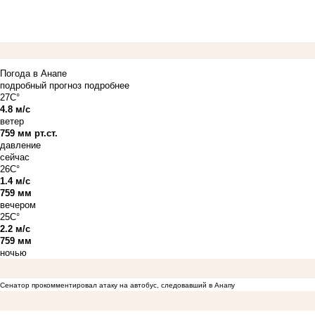
Погода в Анапе
подробный прогноз
подробнее
27C°
4.8 м/с
ветер
759 мм рт.ст.
давление
сейчас
26C°
1.4 м/с
759 мм
вечером
25C°
2.2 м/с
759 мм
ночью
Сенатор прокомментировал атаку на автобус, следовавший в Анапу