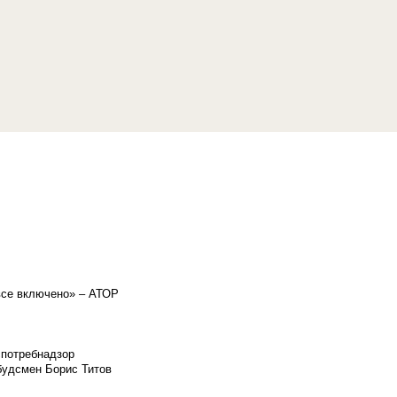
«все включено» – АТОР
спотребнадзор
мбудсмен Борис Титов