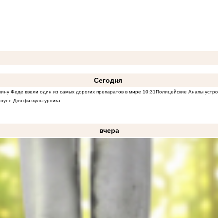
Сегодня
ину Феде ввели один из самых дорогих препаратов в мире
10:31
Полицейские Анапы устро
нуне Дня физкультурника
вчера