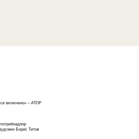
«все включено» – АТОР
спотребнадзор
мбудсмен Борис Титов