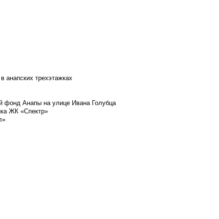
 в анапских трехэтажках
й фонд Анапы на улице Ивана Голубца
йка ЖК «Спектр»
л»