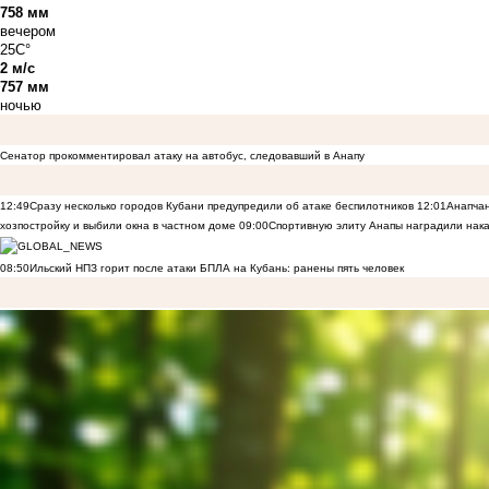
758 мм
вечером
25C°
2 м/с
757 мм
ночью
Сенатор прокомментировал атаку на автобус, следовавший в Анапу
12:49
Сразу несколько городов Кубани предупредили об атаке беспилотников
12:01
Анапчан
хозпостройку и выбили окна в частном доме
09:00
Спортивную элиту Анапы наградили нака
08:50
Ильский НПЗ горит после атаки БПЛА на Кубань: ранены пять человек