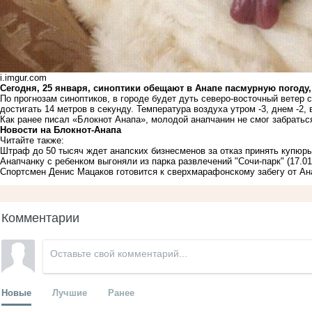
i.imgur.com
Сегодня, 25 января, синоптики обещают в Анапе пасмурную погоду
По прогнозам синоптиков, в городе будет дуть северо-восточный ветер 
достигать 14 метров в секунду. Температура воздуха утром -3, днем -2, в
Как ранее писал «Блокнот Анапа», молодой анапчанин
не смог забратьс
Новости на Блoкнoт-Анапа
Читайте также:
Штраф до 50 тысяч ждет анапских бизнесменов за отказ принять купюры
Анапчанку с ребенком выгоняли из парка развлечений "Сочи-парк"
(17.01
Спортсмен Денис Мацаков готовится к сверхмарафонскому забегу от А
Комментарии
Новые
Лучшие
Ранее