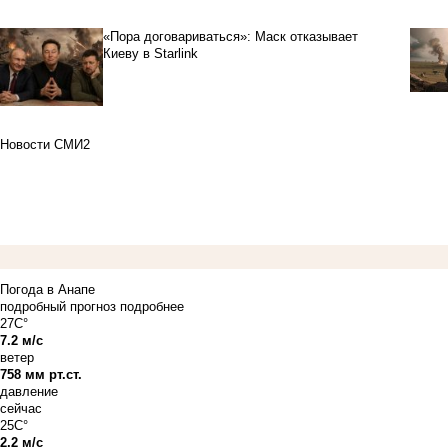
«Пора договариваться»: Маск отказывает
Киеву в Starlink
Новости СМИ2
Погода в Анапе
подробный прогноз
подробнее
27C°
7.2 м/с
ветер
758 мм рт.ст.
давление
сейчас
25C°
2.2 м/с