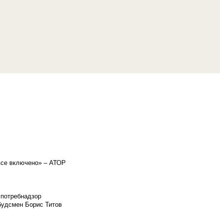
«все включено» – АТОР
спотребнадзор
мбудсмен Борис Титов