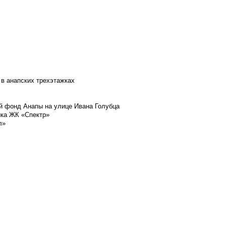
 в анапских трехэтажках
й фонд Анапы на улице Ивана Голубца
йка ЖК «Спектр»
л»