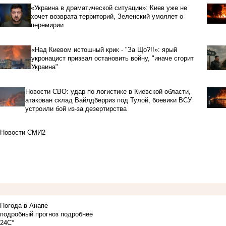
«Украина в драматической ситуации»: Киев уже не
хочет возврата территорий, Зеленский умоляет о
перемирии
«Над Киевом истошный крик - "За Що?!!»: ярый
укронацист призвал остановить войну, "иначе сгорит
Украина"
Новости СВО: удар по логистике в Киевской области,
атакован склад Вайлдберриз под Тулой, боевики ВСУ
устроили бой из-за дезертирства
Новости СМИ2
Погода в Анапе
подробный прогноз
подробнее
24C°