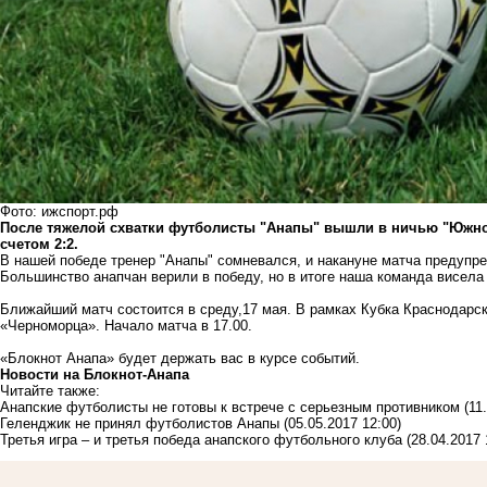
Фото: ижспорт.рф
После тяжелой схватки футболисты "Анапы" вышли в ничью "Южной 
счетом 2:2.
В нашей победе тренер "Анапы" сомневался, и накануне матча предупре
Большинство анапчан верили в победу, но в итоге наша команда висела 
Ближайший матч состоится в среду,17 мая. В рамках Кубка Краснодарск
«Черноморца». Начало матча в 17.00.
«Блокнот Анапа» будет держать вас в курсе событий.
Новости на Блoкнoт-Анапа
Читайте также:
Анапские футболисты не готовы к встрече с серьезным противником
(11
Геленджик не принял футболистов Анапы
(05.05.2017 12:00)
Третья игра – и третья победа анапского футбольного клуба
(28.04.2017 