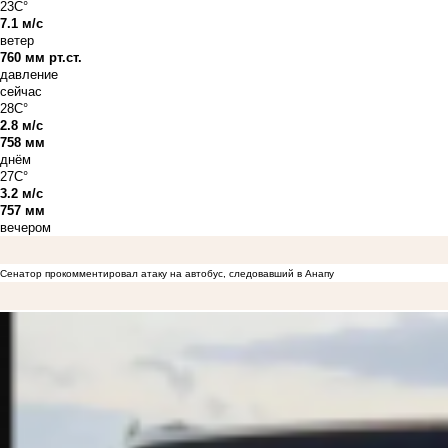
23C°
7.1 м/с
ветер
760 мм рт.ст.
давление
сейчас
28C°
2.8 м/с
758 мм
днём
27C°
3.2 м/с
757 мм
вечером
Сенатор прокомментировал атаку на автобус, следовавший в Анапу