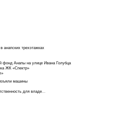
 в анапских трехэтажках
й фонд Анапы на улице Ивана Голубца
йка ЖК «Спектр»
л»
 изъяли машины
тственность для владе...