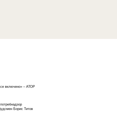
«все включено» – АТОР
спотребнадзор
мбудсмен Борис Титов