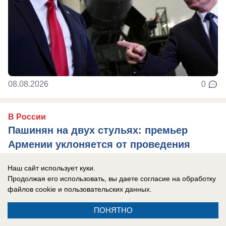
08.08.2026
0
В России
Пашинян на двух стульях: премьер
Армении уклоняется от проведения
референдума о вступлении в ЕС
Наш сайт использует куки.
Премьер Армении хочет получать нефть и газ из
Продолжая его использовать, вы даете согласие на обработку
РФ, поэтому откладывает референдум о
файлов cookie
и пользовательских данных.
вступлении в ЕС.
ПОНЯТНО