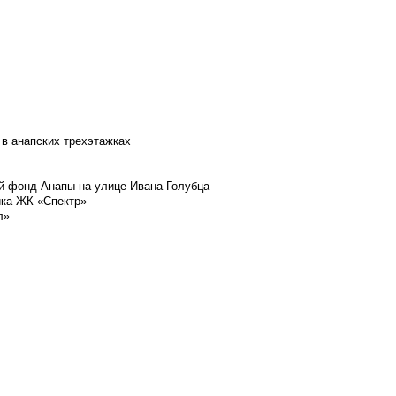
 в анапских трехэтажках
й фонд Анапы на улице Ивана Голубца
йка ЖК «Спектр»
л»