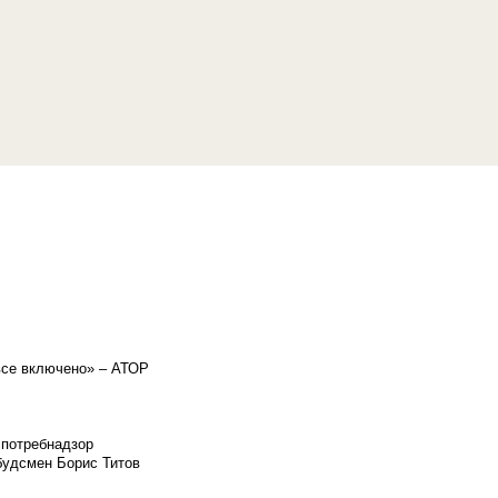
«все включено» – АТОР
спотребнадзор
мбудсмен Борис Титов