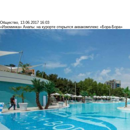
Общество
,
13.06.2017 16:03
«Изюминка» Анапы: на курорте открылся аквакомплекс «Бора-Бора»