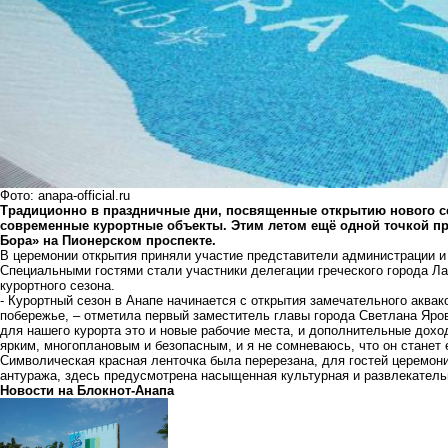
Фото: anapa-official.ru
Традиционно в праздничные дни, посвященные открытию нового се
современные курортные объекты. Этим летом ещё одной точкой пр
Бора» на Пионерском проспекте.
В церемонии открытия приняли участие представители администрации и 
Специальными гостями стали участники делегации греческого города
Ла
курортного сезона.
- Курортный сезон в Анапе начинается с открытия замечательного аква
побережье, – отметила первый заместитель главы города Светлана Яров
для нашего курорта это и новые рабочие места, и дополнительные дох
ярким, многоплановым и безопасным, и я не сомневаюсь, что он станет
Символическая красная ленточка была перерезана, для гостей церемони
антуража, здесь предусмотрена насыщенная культурная и развлекатель
Новости на Блoкнoт-Анапа