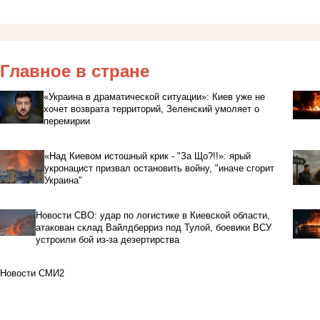
Главное в стране
«Украина в драматической ситуации»: Киев уже не
хочет возврата территорий, Зеленский умоляет о
перемирии
«Над Киевом истошный крик - "За Що?!!»: ярый
укронацист призвал остановить войну, "иначе сгорит
Украина"
Новости СВО: удар по логистике в Киевской области,
атакован склад Вайлдберриз под Тулой, боевики ВСУ
устроили бой из-за дезертирства
Новости СМИ2