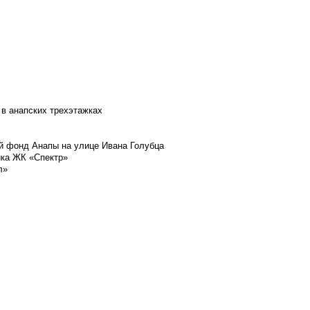
 в анапских трехэтажках
й фонд Анапы на улице Ивана Голубца
йка ЖК «Спектр»
л»