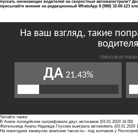
пускать начинающих водителей на скоростные автомагистрали? Д
присылайте мнения на редакционный WhatsApp 8 (988) 32-00-123 ил
Читайте также:
В Анапе полицейские оштрафовали двух автохамов
(03.01.2020 16:00)
Жительница Анапы Надежда Глухова выиграла автомобиль
(03.01.2020 
На новогодних каникулах анапские таксисты - под колпаком у Роспотре