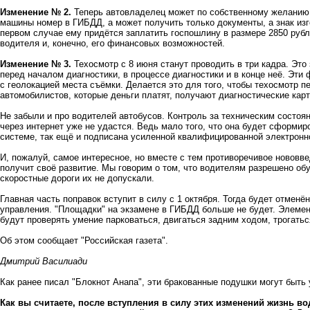
Изменение № 2.
Теперь автовладелец может по собственному желанию 
машины номер в ГИБДД, а может получить только документы, а знак изг
первом случае ему придётся заплатить госпошлину в размере 2850 рубле
водителя и, конечно, его финансовых возможностей.
Изменение № 3.
Техосмотр с 8 июня станут проводить в три кадра. Это 
перед началом диагностики, в процессе диагностики и в конце неё. Эти
с геолокацией места съёмки. Делается это для того, чтобы техосмотр 
автомобилистов, которые деньги платят, получают диагностические карт
Не забыли и про водителей автобусов. Контроль за техническим состоя
через интернет уже не удастся. Ведь мало того, что она будет сформи
системе, так ещё и подписана усиленной квалифицированной электрон
И, пожалуй, самое интересное, но вместе с тем противоречивое нововве
получит своё развитие. Мы говорим о том, что водителям разрешено об
скоростные дороги их не допускали.
Главная часть поправок вступит в силу с 1 октября. Тогда будет отмен
управления. "Площадки" на экзамене в ГИБДД больше не будет. Элемент
будут проверять умение парковаться, двигаться задним ходом, трогаться
Об этом сообщает
"Российская газета".
Дмитрий Василиади
Как ранее писал "Блокнот Анапа",
эти бракованные подушки могут быть у
Как вы считаете, после вступления в силу этих изменений жизнь в