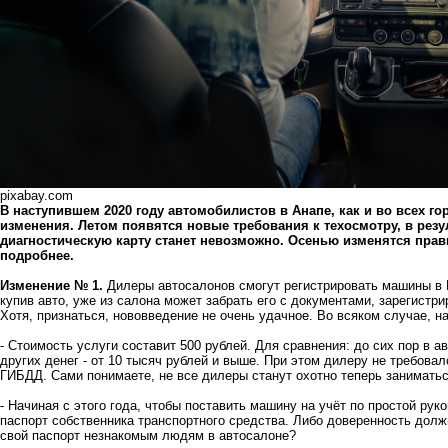
pixabay.com
В наступившем 2020 году автомобилистов в Анапе, как и во всех г
изменения. Летом появятся новые требования к техосмотру, в резул
диагностическую карту станет невозможно. Осенью изменятся прави
подробнее.
Изменение № 1.
Дилеры автосалонов смогут регистрировать машины в 
купив авто, уже из салона может забрать его с документами, зарегист
Хотя, признаться, нововведение не очень удачное. Во всяком случае, на
- Стоимость услуги составит 500 рублей. Для сравнения: до сих пор в а
других денег - от 10 тысяч рублей и выше. При этом дилеру не требова
ГИБДД. Сами понимаете, не все дилеры станут охотно теперь заниматьс
- Начиная с этого года, чтобы поставить машину на учёт по простой ру
паспорт собственника транспортного средства. Либо доверенность долж
свой паспорт незнакомым людям в автосалоне?