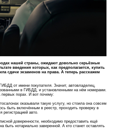
ородах нашей страны, ожидают довольно серьёзные
ьтате введения которых, как предполагается, купить
ла сдачи экзаменов на права. А теперь расскажем
ГИБДД от имени покупателя. Значит, автовладелец,
рированными в ГИБДД, и установленными на нём номерами.
 первых порах. И вот почему:
втосалонах оказывали такую услугу, но стоила она совсем
лось быть включённым в реестр, проходить проверку в
я регистрацией авто.
кописной доверенности, необходимо предоставить ещё
на быть нотариально заверенной. А кто станет оставлять