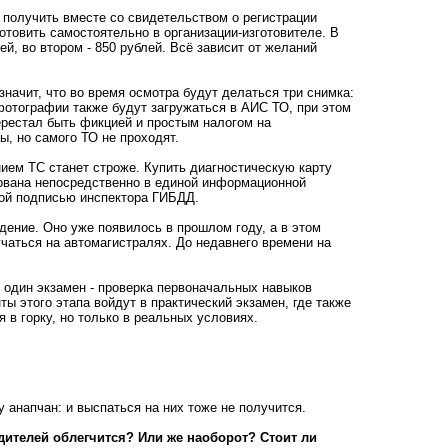
получить вместе со свидетельством о регистрации
отовить самостоятельно в организации-изготовителе. В
й, во втором - 850 рублей. Всё зависит от желаний
значит, что во время осмотра будут делаться три снимка:
 фотографии также будут загружаться в АИС ТО, при этом
перестал быть фикцией и простым налогом на
ы, но самого ТО не проходят.
нием ТС станет строже. Купить диагностическую карту
рована непосредственно в единой информационной
ной подписью инспектора ГИБДД.
дение. Оно уже появилось в прошлом году, а в этом
учаться на автомагистралях. До недавнего времени на
ён один экзамен - проверка первоначальных навыков
ы этого этапа войдут в практический экзамен, где также
 в горку, но только в реальных условиях.
 анапчан: и выспаться на них тоже не получится.
одителей облегчится? Или же наоборот? Стоит ли