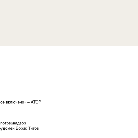
«все включено» – АТОР
спотребнадзор
мбудсмен Борис Титов