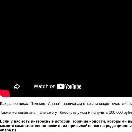
Как ранее писал "Блокнот Анапа",
анапчанам открыли секрет счастливы
Также
молодые анапчане смогут блеснуть умом и получить 100 000 рубл
Если у вас есть интересные истории, горячие новости, которыми вы
можете самостоятельно решить их-присылайте все на редакционный 
anapa.ru