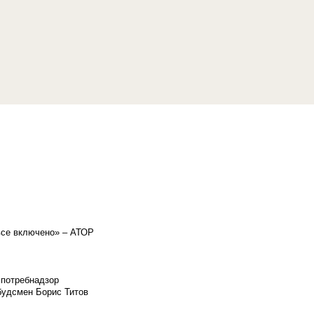
«все включено» – АТОР
спотребнадзор
мбудсмен Борис Титов