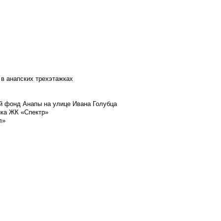
 в анапских трехэтажках
й фонд Анапы на улице Ивана Голубца
йка ЖК «Спектр»
л»