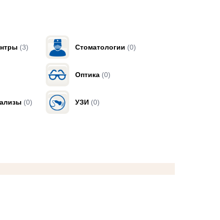
ентры
(3)
Стоматологии
(0)
Оптика
(0)
нализы
(0)
УЗИ
(0)