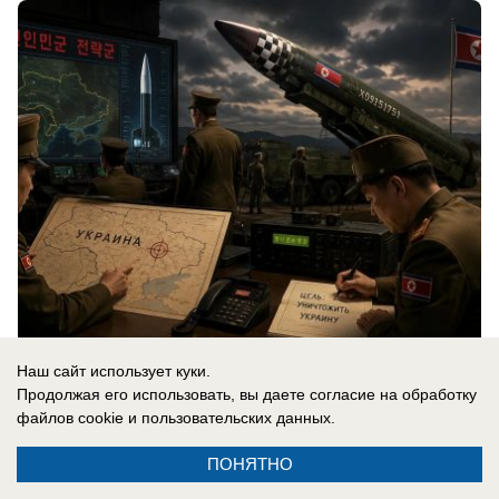
06.08.2026
0
Наш сайт использует куки.
Продолжая его использовать, вы даете согласие на обработку
файлов cookie
и пользовательских данных.
В России
ПОНЯТНО
«Важно похоронить его»: спасет ли
бункер Зеленского украинскую