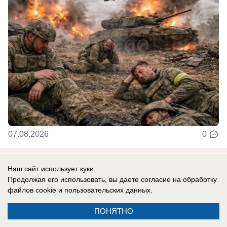
07.08.2026
0
В России
Наш сайт использует куки.
«Там, где бьют москаля, Польша
Продолжая его использовать, вы даете согласие на обработку
файлов cookie
и пользовательских данных.
оказывает помощь»: президент страны
сделал агрессивное заявление в адрес
ПОНЯТНО
России