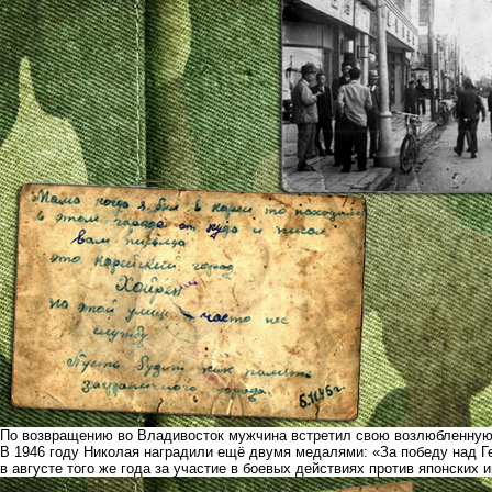
По возвращению во Владивосток мужчина встретил свою возлюбленную
В 1946 году Николая наградили ещё двумя медалями: «За победу над Ге
в августе того же года за участие в боевых действиях против японских