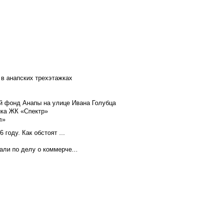
 в анапских трехэтажках
й фонд Анапы на улице Ивана Голубца
йка ЖК «Спектр»
л»
году. Как обстоят ...
ли по делу о коммерче...