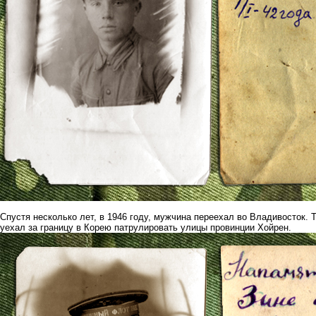
Спустя несколько лет, в 1946 году, мужчина переехал во Владивосток. 
уехал за границу в Корею патрулировать улицы провинции Хойрен.