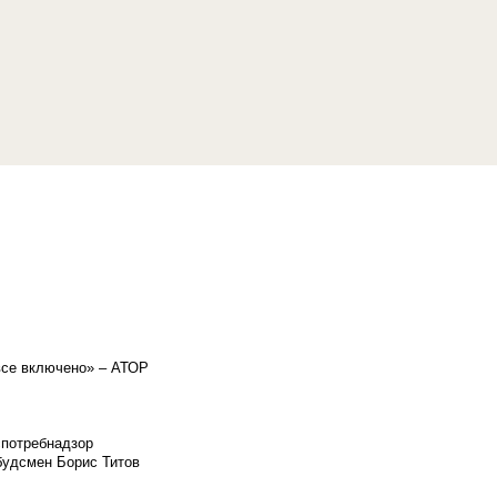
«все включено» – АТОР
спотребнадзор
мбудсмен Борис Титов