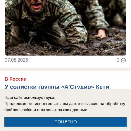
07.08.2026
0
В России
У солистки группы «А'Студио» Кети
Топурии нашли недвижимость более чем
Наш сайт использует куки.
на полмиллиарда рублей
Продолжая его использовать, вы даете согласие на обработку
файлов cookie
и пользовательских данных.
В активе певицы — столичная квартира,
подмосковный особняк и апартаменты в ОАЭ.
ПОНЯТНО