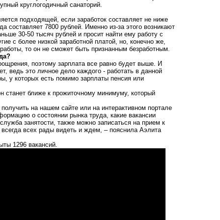
крупный круглогодичный санаторий.
ляется подходящей, если заработок составляет не ниже
а составляет 7800 рублей. Именно из-за этого возникают
ньше 30-50 тысяч рублей и просит найти ему работу с
гие с более низкой заработной платой, но, конечно же,
работы, то он не сможет быть признанным безработным.
да?
оощрения, поэтому зарплата все равно будет выше. И
ет, ведь это личное дело каждого - работать в данной
ры, у которых есть помимо зарплаты пенсия или
он станет ближе к прожиточному минимуму, который
получить на нашем сайте или на интерактивном портале
формацию о состоянии рынка труда, какие вакансии
 служба занятости, также можно записаться на прием к
 всегда всех рады видеть и ждем, – пояснила Аэлита
ыты 1296 вакансий.