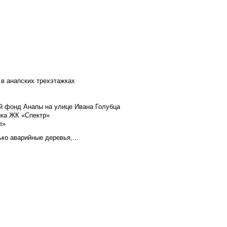
 в анапских трехэтажках
й фонд Анапы на улице Ивана Голубца
йка ЖК «Спектр»
л»
ко аварийные деревья,...