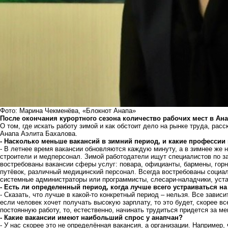
Фото: Марина Чекменёва, «Блокнот Анапа»
После окончания курортного сезона количество рабочих мест в Ан
О том, где искать работу зимой и как обстоит дело на рынке труда, рас
Анапа Аэлита Бахалова.
- Насколько меньше вакансий в зимний период, и какие профессии
- В летнее время вакансии обновляются каждую минуту, а в зимнее же 
строители и медперсонал. Зимой работодатели ищут специалистов по за
востребованы вакансии сферы услуг: повара, официанты, бармены, гор
путёвок, различный медицинский персонал. Всегда востребованы социа
системные администраторы или программисты, слесари-наладчики, уст
- Есть ли определенный период, когда лучше всего устраиваться н
- Сказать, что лучше в какой-то конкретный период – нельзя. Все зависи
если человек хочет получать высокую зарплату, то это будет, скорее вс
постоянную работу, то, естественно, начинать трудиться придется за м
- Какие вакансии имеют наибольший спрос у анапчан?
- У нас скорее это не определённая вакансия, а организации. Например,