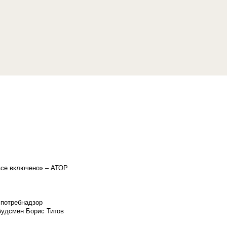
«все включено» – АТОР
спотребнадзор
мбудсмен Борис Титов