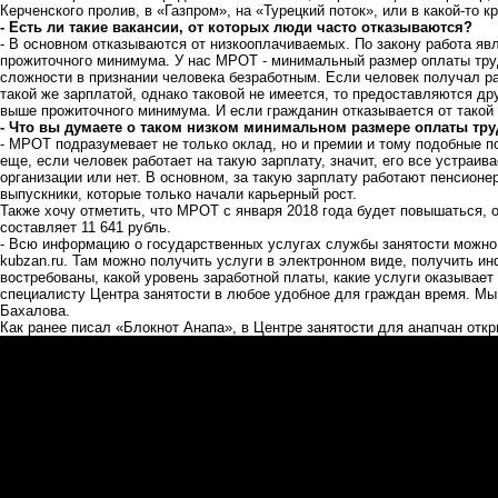
Керченского пролив, в «Газпром», на «Турецкий поток», или в какой-то 
- Есть ли такие вакансии, от которых люди часто отказываются?
- В основном отказываются от низкооплачиваемых. По закону работа яв
прожиточного минимума. У нас МРОТ - минимальный размер оплаты труд
сложности в признании человека безработным. Если человек получал ра
такой же зарплатой, однако таковой не имеется, то предоставляются дру
выше прожиточного минимума. И если гражданин отказывается от такой 
- Что вы думаете о таком низком минимальном размере оплаты тру
- МРОТ подразумевает не только оклад, но и премии и тому подобные п
еще, если человек работает на такую зарплату, значит, его все устраива
организации или нет. В основном, за такую зарплату работают пенсионе
выпускники, которые только начали карьерный рост.
Также хочу отметить, что МРОТ с января 2018 года будет повышаться, 
составляет 11 641 рубль.
- Всю информацию о государственных услугах службы занятости можно 
kubzan.ru.
Там можно получить услуги в электронном виде, получить ин
востребованы, какой уровень заработной платы, какие услуги оказывает
специалисту Центра занятости в любое удобное для граждан время. Мы
Бахалова.
Как ранее писал «Блокнот Анапа»,
в Центре занятости
для анапчан откр