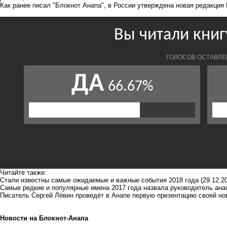
Как ранее писал "Блокнот Анапа", в России
утверждена
новая редакция 
Читайте также:
Стали известны самые ожидаемые и важные события 2018 года
(29.12.2
Самые редкие и популярные имена 2017 года назвала руководитель ана
Писатель Сергей Лёвин проведёт в Анапе первую презентацию своей но
Новости на Блoкнoт-Анапа