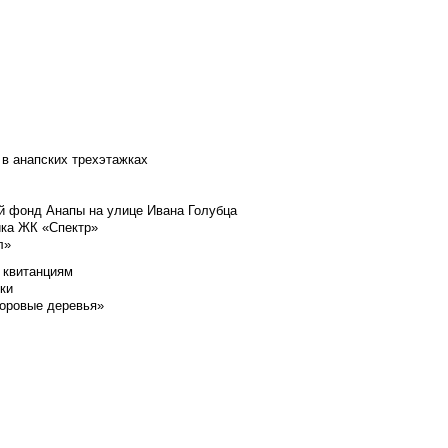
 в анапских трехэтажках
й фонд Анапы на улице Ивана Голубца
йка ЖК «Спектр»
л»
 квитанциям
ки
доровые деревья»