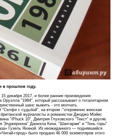
и в прошлом году.
15 декабря 2017, и более ранние произведения.
 Оруэлла "1984", который рассказывает о тоталитарном
динственный шанс выжить - это молчать.
 "Селфи с судьбой", на втором -"откровенно женская
ой британской журналисты и романистки Джоджо Мойес
ина "iPhuck 10", Дмитрия Глуховского "Текст" и другие.
я Элджернона" Даниэла Киза, "Шантарам" и "Тень горы"
лаза» Гузель Яхиной. Из неожиданного — поднявшийся
 «Читай-город» было продано 46 000 экземпляров этого