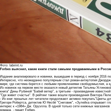
Фото: labirint.ru
Forbes выяснил, какие книги стали самыми продаваемыми в Росси
Издание анализировало и новинки, вышедшие в период с ноября 2016 по 
Интересно, что неожиданно популярным стал роман-антиутопия Джорджа
мире, где система борется с любыми проявлениями свободомыслия, а е
Из новинок на первом месте оказался новый детектив Татьяны Устиновой
книга" Дины Рубиной "Бабий ветер", а третьем - произведение известн
"Где живет счастье". В рейтинг также вошли произведения Виктора Пелев
- Из книг прошлых лет читатели продолжают активно покупать"Цветы дл
Грегори Робертса, детектив Ю Несбё "Снеговик", «Зулейха открывает г
интерес к «1984» Дж. Оруэлла. В одной только сети книжных магазинов
романа, - пишет Forbes.