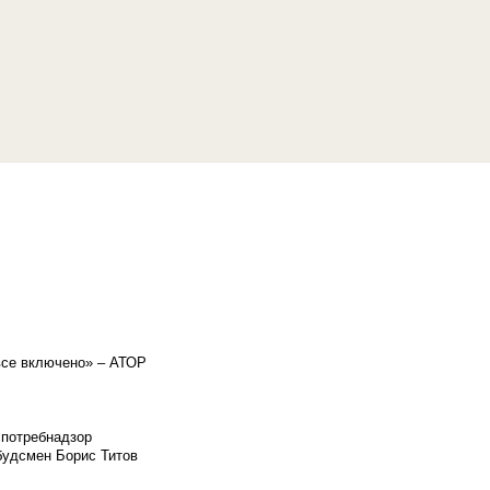
«все включено» – АТОР
спотребнадзор
мбудсмен Борис Титов