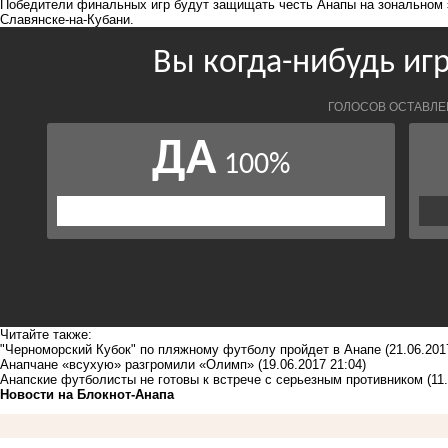
Победители финальных игр будут защищать честь Анапы на зональном э
Славянске-на-Кубани.
Читайте также:
"Черноморский Кубок" по пляжному футболу пройдет в Анапе
(21.06.201
Анапчане «всухую» разгромили «Олимп»
(19.06.2017 21:04)
Анапские футболисты не готовы к встрече с серьезным противником
(11
Новости на Блoкнoт-Анапа