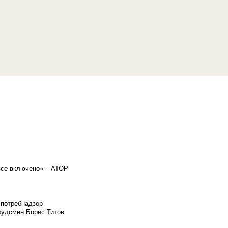
«все включено» – АТОР
спотребнадзор
мбудсмен Борис Титов