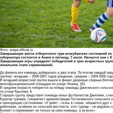
Фото: anapa-official.ru
Завершающие матчи отборочного тура всекубанских состязаний по
губернатора состоятся в Анапе в пятницу, 7 июля. Начнутся они с 8
Завершающие игры определят победителей в трех возрастных групп
зональном этапе соревнований.
До финала все команды добирались в два этапа. По итогам каждый окр
группах: младшие – 2006-2007 годов рождения, средние – 2004-2005 год
В младшей возрастной группе вышли в финал дворовые сборные Витязев
многофункциональной площадки по улице Ленина, 181.
В среднем возрасте поборются за победу команды Джигинского сельског
по улице Крылова, 6.
Старшую группу представят команды юных футболистов Джигинки, стани
Куратор турнира, специалист администрации Гостагаевского сельского о
к проходящим состязаниям: «У ребят – огонь в глазах, общаются друг с
ребятишек, особенно из сельской местности, этот турнир – не рядовое с
Болеют и переживают не только за свои команды, а за всех».