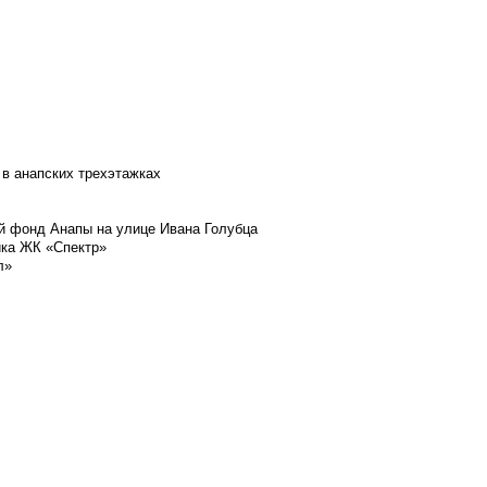
 в анапских трехэтажках
й фонд Анапы на улице Ивана Голубца
йка ЖК «Спектр»
л»