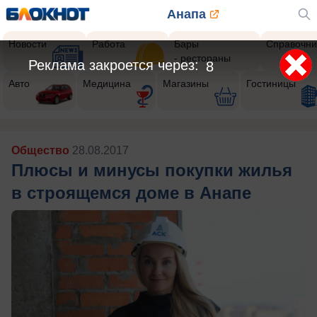
Анапа
Новости
Работа
Бары
Справочни
- рестораны
Реклама закроется через:
5
Авто
Медицина
Магазины
Гостиницы
Общество
28.08.2017
Плюсы и минусы покупки жилья
в строящемся доме в Анапе