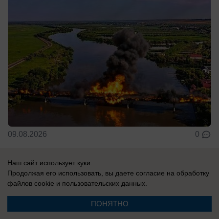
09.08.2026
0
Наш сайт использует куки.
В России
Продолжая его использовать, вы даете согласие на обработку
Одесса в огне: ВС РФ уничтожают
файлов cookie
и пользовательских данных.
украинские корабли и порты
ПОНЯТНО
Армия России продолжает наносить системные