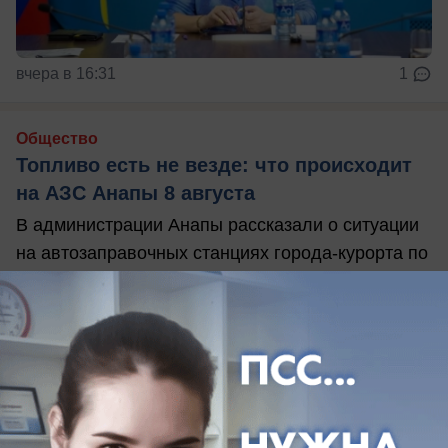
вчера в 16:31
1
Общество
Топливо есть не везде: что происходит
на АЗС Анапы 8 августа
В администрации Анапы рассказали о ситуации
на автозаправочных станциях города-курорта по
состоянию на 11:30 8 августа.