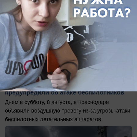
вчера в 14:40
0
Происшествия
Сразу несколько городов Кубани
предупредили об атаке беспилотников
Днем в субботу, 8 августа, в Краснодаре
объявили воздушную тревогу из-за угрозы атаки
беспилотных летательных аппаратов.