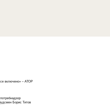
«все включено» – АТОР
спотребнадзор
мбудсмен Борис Титов