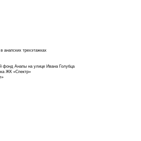
 в анапских трехэтажках
й фонд Анапы на улице Ивана Голубца
йка ЖК «Спектр»
л»