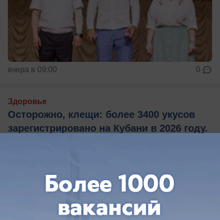
вчера в 09:00
0
Здоровье
Осторожно, клещи: более 3400 укусов
зарегистрировано на Кубани в 2026 году.
Как обстоят дела в Анапе
По данным Роспотребнадзора, с начала 2026
года в Краснодарском крае от укусов клещей
пострадали более 3,4 тысячи человек. Из них
1295 — дети до 14 лет . В Анапе ситуация
тоже напряжённая: по информации на середину