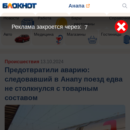
Анапа
Новости
Работа
Бары
Справочни
- рестораны
Реклама закроется через:
5
Авто
Медицина
Магазины
Гостиницы
Происшествия
13.10.2024
Предотвратили аварию:
следовавший в Анапу поезд едва
не столкнулся с товарным
составом