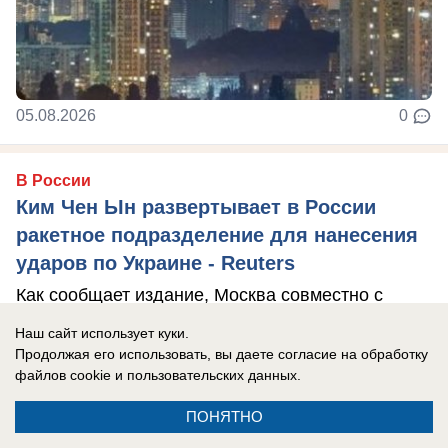
05.08.2026
0
В России
Ким Чен Ын развертывает в России
ракетное подразделение для нанесения
ударов по Украине - Reuters
Как сообщает издание, Москва совместно с
Пхеньяном якобы разворачивает в Воронежской
Наш сайт использует куки.
области ракетное подразделение.
Продолжая его использовать, вы даете согласие на обработку
файлов cookie
и пользовательских данных.
ПОНЯТНО