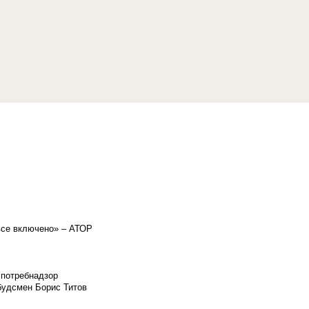
«все включено» – АТОР
спотребнадзор
мбудсмен Борис Титов