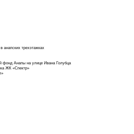
 в анапских трехэтажках
й фонд Анапы на улице Ивана Голубца
йка ЖК «Спектр»
л»