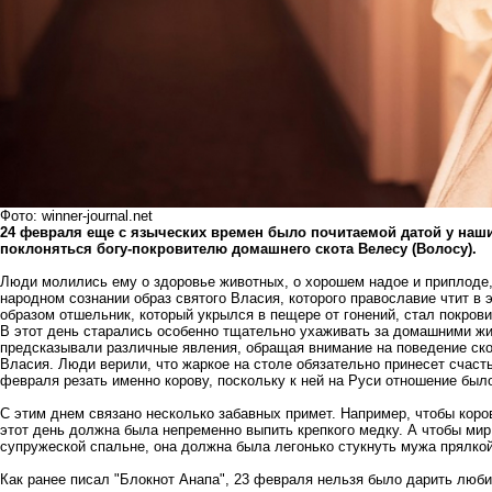
Фото: winner-journal.net
24 февраля еще с языческих времен было почитаемой датой у наши
поклоняться богу-покровителю домашнего скота Велесу (Волосу).
Люди молились ему о здоровье животных, о хорошем надое и приплоде,
народном сознании образ святого Власия, которого православие чтит в 
образом отшельник, который укрылся в пещере от гонений, стал покров
В этот день старались особенно тщательно ухаживать за домашними ж
предсказывали различные явления, обращая внимание на поведение ск
Власия. Люди верили, что жаркое на столе обязательно принесет счасть
февраля резать именно корову, поскольку к ней на Руси отношение бы
С этим днем связано несколько забавных примет. Например, чтобы кор
этот день должна была непременно выпить крепкого медку. А чтобы мир и
супружеской спальне, она должна была легонько стукнуть мужа прялкой
Как ранее писал "Блокнот Анапа", 23 февраля нельзя было
дарить люб