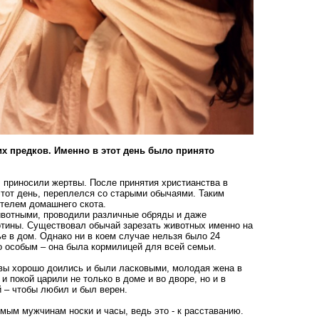
х предков. Именно в этот день было принято
 приносили жертвы. После принятия христианства в
этот день, переплелся со старыми обычаями. Таким
ителем домашнего скота.
ивотными, проводили различные обряды и даже
отины. Существовал обычай зарезать животных именно на
е в дом. Однако ни в коем случае нельзя было 24
ло особым – она была кормилицей для всей семьи.
овы хорошо доились и были ласковыми, молодая жена в
 покой царили не только в доме и во дворе, но и в
 – чтобы любил и был верен.
имым мужчинам
носки и часы, ведь это - к расставанию.