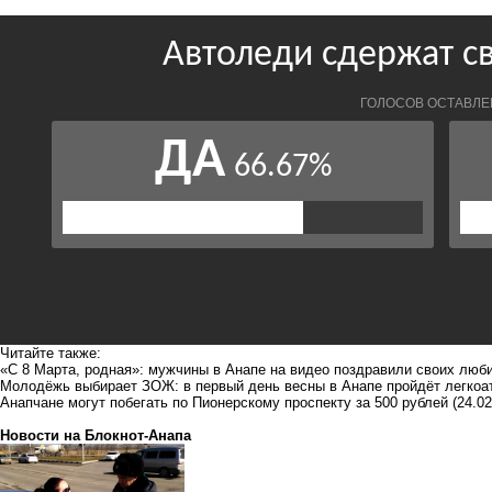
Читайте также:
«С 8 Марта, родная»: мужчины в Анапе на видео поздравили своих л
Молодёжь выбирает ЗОЖ: в первый день весны в Анапе пройдёт легкоа
Анапчане могут побегать по Пионерскому проспекту за 500 рублей
(24.02
Новости на Блoкнoт-Анапа