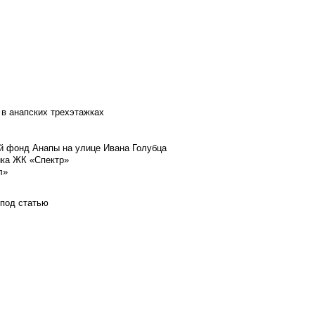
 в анапских трехэтажках
й фонд Анапы на улице Ивана Голубца
йка ЖК «Спектр»
л»
 под статью