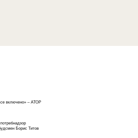
«все включено» – АТОР
спотребнадзор
мбудсмен Борис Титов