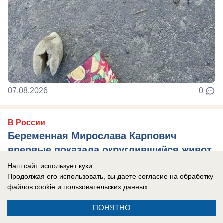
07.08.2026
0
В России
Беременная Мирослава Карпович
впервые показала округлившийся живот
Актриса опубликовала новые снимки в своих
Наш сайт использует куки.
Продолжая его использовать, вы даете согласие на обработку
соцсетях
файлов cookie
и пользовательских данных.
ПОНЯТНО