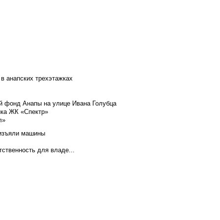
 в анапских трехэтажках
й фонд Анапы на улице Ивана Голубца
йка ЖК «Спектр»
л»
 изъяли машины
тственность для владе...