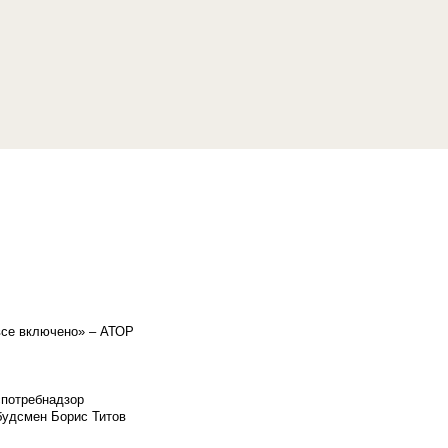
«все включено» – АТОР
спотребнадзор
мбудсмен Борис Титов