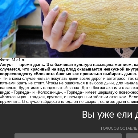
Фото: M.e1.ru
Август — время дынь. Эта бахчевая культура насыщена магнием, ка
случается, что красивый на вид плод оказывается невкусной внутр
корреспонденту «Блокнота Анапы» как правильно выбирать дыню.
- Ни в коем случае нельзя покупать дыни возле дорог и автотрасс, так 
пятнами брать не стоит. Чтобы не ошибиться в выборе дыни, для начал
ванилью, будет иметь сладковатый запах. Дыня без запаха или с запах
вида: «Торпеда» и «Колхозница». «Торпеда» имеет шершавую поверхнос
«Колхозница» - гладкая, круглая, с насыщенным жёлтым оттенком. Если
пружинить. В случае твёрдости плода он не созрел, если же дыня слишк