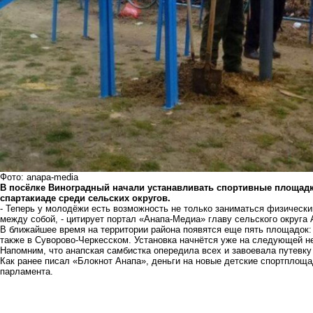
Фото: anapa-media
В посёлке Виноградный начали устанавливать спортивные площадк
спартакиаде среди сельских округов.
- Теперь у молодёжи есть возможность не только заниматься физическ
между собой, - цитирует портал «Анапа-Медиа» главу сельского округа
В ближайшее время на территории района появятся еще пять площадок
также в Суворово-Черкесском. Установка начнётся уже на следующей н
Напомним, что
анапская самбистка опередила всех и завоевала путевку
Как ранее писал «Блокнот Анапа»,
деньги на новые детские спортплощ
парламента
.