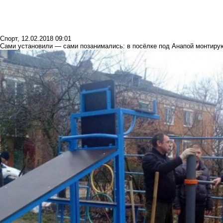
Спорт
,
12.02.2018 09:01
Сами установили — сами позанимались: в посёлке под Анапой монтиру