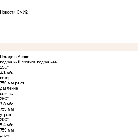
Новости СМИ2
Погода в Анапе
подробный прогноз
подробнее
25C°
3.1 м/с
ветер
756 мм рт.ст.
давление
сейчас
26C°
3.8 м/с
759 мм
утром
29C°
5.4 м/с
759 мм
днём