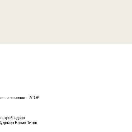
«все включено» – АТОР
спотребнадзор
мбудсмен Борис Титов