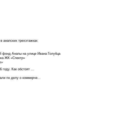
 в анапских трехэтажках
й фонд Анапы на улице Ивана Голубца
йка ЖК «Спектр»
л»
году. Как обстоят ...
ли по делу о коммерче...