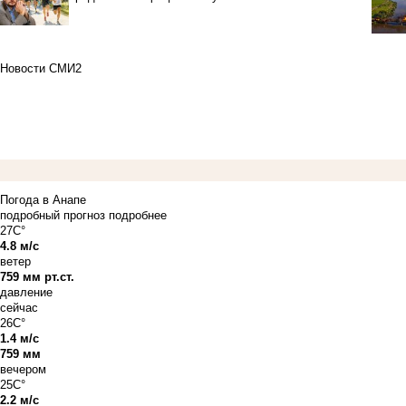
Новости СМИ2
Погода в Анапе
подробный прогноз
подробнее
27C°
4.8 м/с
ветер
759 мм рт.ст.
давление
сейчас
26C°
1.4 м/с
759 мм
вечером
25C°
2.2 м/с