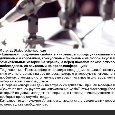
Фото: 2016.deutsche-woche.ru
«Киношок» продолжает снабжать кинотеатры города уникальными
длинными и короткими, конкурсными фильмами на любой вкус и ц
замечательные истории на экранах, а перед началом показа режис
побеседовать со зрителями на пресс-конференциях.
Традиционные «Прямые эфиры» проходят перед демонстрацией картин у
кино охотно отвечают на все вопросы, которые интересуют многочислен
проблемах с которыми столкнулись во время постановки фильмов, чем 
отбор актёров и многое другое.
- В первый конкурсный день на встречу со зрителями пришли молодые 
«Зачетная весна» (бурятская кинокомпания «AsiaFilms») Александр Ко
историей создания молодежного сериала, в котором приняли участие не
сообщает пресс-служба города.
Как ранее писал «Блокнот Анапы», желающих стать свидетелями
церем
осталось даже свободных мест.