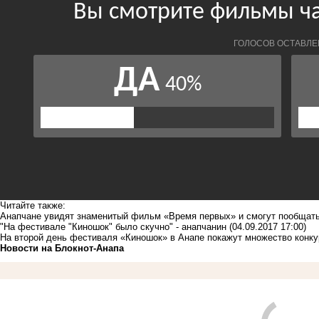
Читайте также:
Анапчане увидят знаменитый фильм «Время первых» и смогут пообщать
"На фестивале "Киношок" было скучно" - анапчанин
(04.09.2017 17:00)
На второй день фестиваля «Киношок» в Анапе покажут множество конк
Новости на Блoкнoт-Анапа