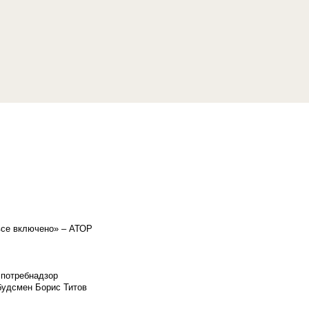
«все включено» – АТОР
спотребнадзор
мбудсмен Борис Титов