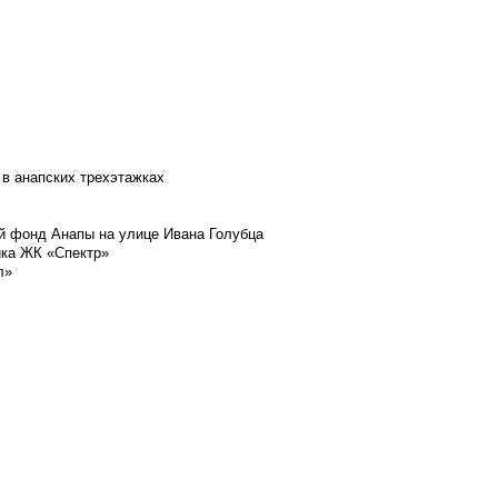
 в анапских трехэтажках
й фонд Анапы на улице Ивана Голубца
йка ЖК «Спектр»
л»