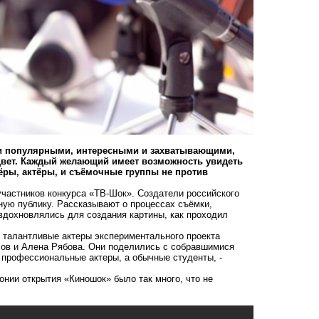
 и популярными, интересными и захватывающими,
вет. Каждый желающий имеет возможность увидеть
сёры, актёры, и съёмочные группы не против
частников конкурса «ТВ-Шок». Создатели российского
ную публику. Рассказывают о процессах съёмки,
вдохновлялись для создания картины, как проходил
и талантливые актеры экспериментального проекта
злов и Алена Рябова. Они поделились с собравшимися
 профессиональные актеры, а обычные студенты, -
онии
открытия «Киношок» было так много, что не