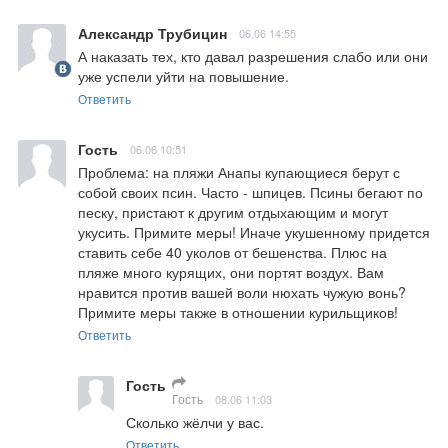
Александр Трубицин
06.06 14:55
А наказать тех, кто давал разрешения слабо или они 
уже успели уйти на повышение.
Ответить
Гость
06.06 10:51
Проблема: на пляжи Анапы купающиеся берут с 
собой своих псин. Часто - шпицев. Псины бегают по 
песку, пристают к другим отдыхающим и могут 
укусить. Примите меры! Иначе укушенному придется 
ставить себе 40 уколов от бешенства. Плюс на 
пляже много курящих, они портят воздух. Вам 
нравится против вашей воли нюхать чужую вонь? 
Примите меры также в отношении курильщиков!
Ответить
Гость
Гость
08.06 11:03
Сколько жёлчи у вас.
Ответить