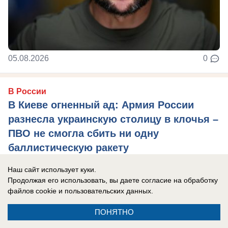
05.08.2026
0
В России
В Киеве огненный ад: Армия России
разнесла украинскую столицу в клочья –
ПВО не смогла сбить ни одну
баллистическую ракету
В Киеве пылают мощнейшие пожары после
Наш сайт использует куки.
одной из крупнейших атак ВС РФ на украинскую
Продолжая его использовать, вы даете согласие на обработку
файлов cookie
и пользовательских данных.
столицу.
ПОНЯТНО