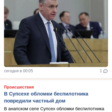
сегодня в 00:05
1
Происшествия
В Супсехе обломки беспилотника
повредили частный дом
В анапском селе Супсех обломки беспилотника