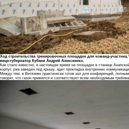
Ход строительства тренировочных площадок для команд-участниц 
вице-губернатор Кубани Андрей Алексеенко.
Как стало известно, в настоящее время на площадке в станице Анапск
корпус уже заведен под крышу, идет прокладка внутренних коммуникаци
Между тем, в Витязево практически готов зал для конференций, полны
говорят, что газон прижился и соответствует всем необходимым требова