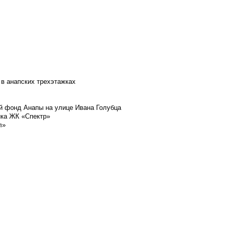
 в анапских трехэтажках
й фонд Анапы на улице Ивана Голубца
йка ЖК «Спектр»
л»