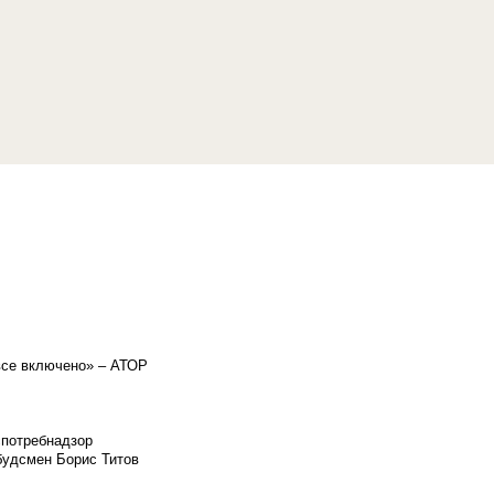
«все включено» – АТОР
спотребнадзор
мбудсмен Борис Титов