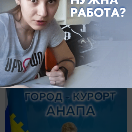
вчера в 18:04
4
Общество
Глава Анапы раскрыла, сколько
чемпионов готовят в городе
Глава Анапы Светлана Маслова поздравила
спортсменов, тренеров, сотрудников спортивных
школ, представителей федераций, ветеранов и
любителей спорта с Днем физкультурника.