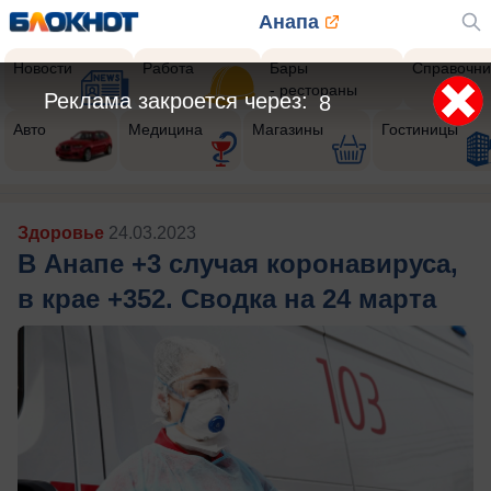
Анапа
Новости
Работа
Бары
Справочни
- рестораны
Реклама закроется через:
5
Авто
Медицина
Магазины
Гостиницы
Здоровье
24.03.2023
В Анапе +3 случая коронавируса,
в крае +352. Сводка на 24 марта