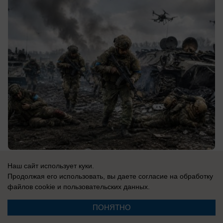
09.08.2026
0
Наш сайт использует куки.
Продолжая его использовать, вы даете согласие на обработку
файлов cookie
и пользовательских данных.
В России
«Нашел Зе кошелек, посчитал - не
ПОНЯТНО
хватает»: в Киеве сказали о достигнутых