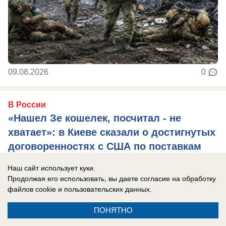
09.08.2026
0
В России
«Нашел Зе кошелек, посчитал - не
хватает»: в Киеве сказали о достигнутых
договоренностях с США по поставкам
ракет, но есть нюанс
Наш сайт использует куки.
Глава киевского режима признался, что просил
Продолжая его использовать, вы даете согласие на обработку
файлов cookie
и пользовательских данных.
перехватчики у Израиля, но там даже за деньги
не продали.
ПОНЯТНО