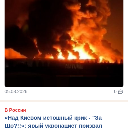
05.08.2026
0
В России
«Над Киевом истошный крик - "За
Що?!!»: ярый укронацист призвал