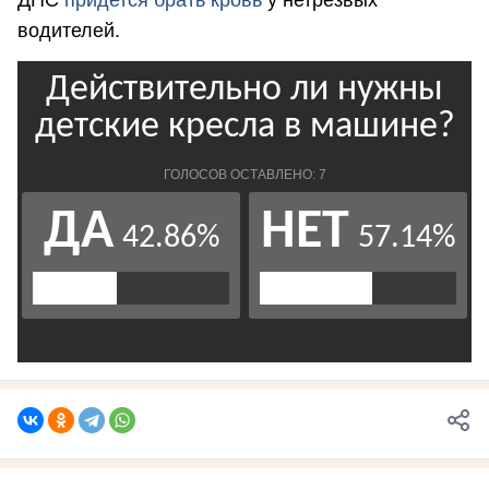
ДПС
придется брать кровь
у нетрезвых
водителей.