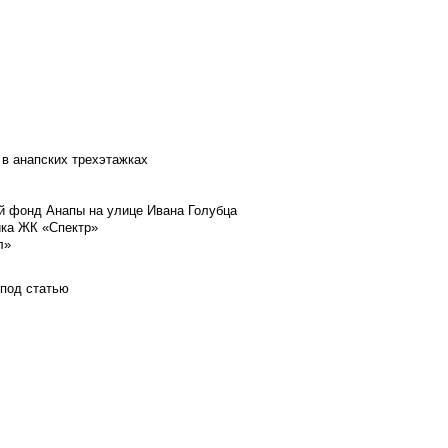
 в анапских трехэтажках
й фонд Анапы на улице Ивана Голубца
йка ЖК «Спектр»
л»
 под статью