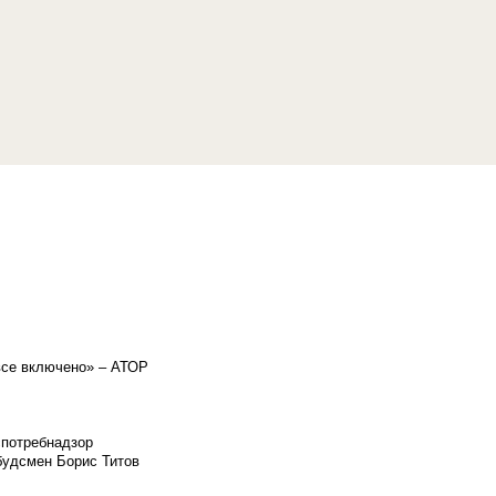
«все включено» – АТОР
спотребнадзор
мбудсмен Борис Титов