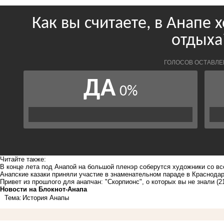
Читайте также:
В конце лета под Анапой на большой пленэр соберутся художники со вс
Анапские казаки приняли участие в знаменательном параде в Краснода
Привет из прошлого для анапчан: "Скорпионс", о которых вы не знали
(2
Новости на Блoкнoт-Анапа
Тема:
История Анапы