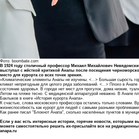
Фото: boombate.com
В 1924 году столичный профессор Михаил Михайлович Невядомски
выступал с жёсткой критикой Анапы после посещения черноморског
место для курорта со всех точек зрения.
«Климатические элементы Анапы не изучены. <...> Большая сырость гор
климат непригодным для целого ряда заболеваний. <...> Плохо в Анапе 
состояние здоровья. В городе нет мест для прогулок, дома низкие, туа
Летом на пляже тесно. С медицинской аппаратурой неважно. В Анапе пл
Баклыков в книге «История курорта Анапа».
К счастью, слова московского профессора остались только словами. В
жизнеспособность как курорт для людей с самыми разными проблемами
Как ранее писал "Блокнот Анапа",
сколько населённых пунктов в муниц
Если у вас есть интересные истории, горячие новости, которыми вы
можете самостоятельно решить их-присылайте все на редакционный 
anapa.ru