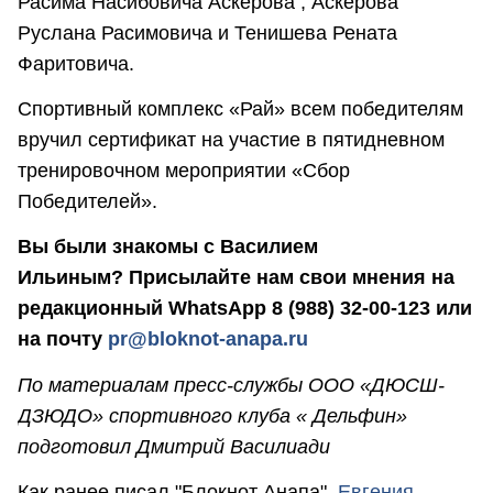
Расима Насибовича Аскерова , Аскерова
Руслана Расимовича и Тенишева Рената
Фаритовича.
Спортивный комплекс «Рай» всем победителям
вручил сертификат на участие в пятидневном
тренировочном мероприятии «Сбор
Победителей».
Вы были знакомы с Василием
Ильиным? Присылайте нам свои мнения на
редакционный WhatsApp 8 (988) 32-00-123 или
на почту
pr@bloknot-anapa.ru
По материалам пресс-службы ООО «ДЮСШ-
ДЗЮДО» спортивного клуба « Дельфин»
подготовил Дмитрий Василиади
Как ранее писал "Блокнот Анапа",
Евгения