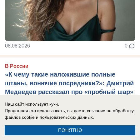
08.08.2026
0
В России
«К чему такие наложившие полные
штаны, вонючие посредники?»: Дмитрий
Медведев рассказал про «пробный шар»
проверки России на прочность
Наш сайт использует куки.
Ситуация с Грузией показала, какие глупые
Продолжая его использовать, вы даете согласие на обработку
файлов cookie
и пользовательских данных.
взгляды навязывает Запад, сказал
зампредседателя Совета Безопасности РФ.
ПОНЯТНО