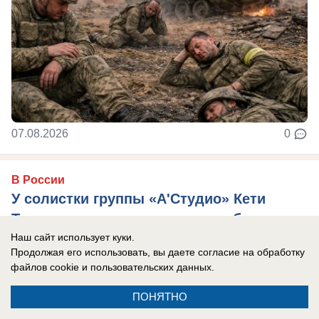
07.08.2026
0
В России
У солистки группы «А'Студио» Кети
Топурии нашли недвижимость более чем
на полмиллиарда рублей
Наш сайт использует куки.
Продолжая его использовать, вы даете согласие на обработку
В активе певицы — столичная квартира,
файлов cookie
и пользовательских данных.
подмосковный особняк и апартаменты в ОАЭ.
ПОНЯТНО