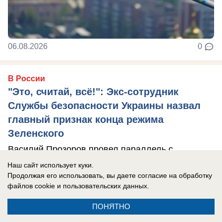
06.08.2026
0
В России
"Это, считай, всё!": Экс-сотрудник
Службы безопасности Украины назвал
главный признак конца режима
Зеленского
Василий Прозоров провел параллель с
аналогичной ситуацией в истории прошлого
Наш сайт использует куки.
Продолжая его использовать, вы даете согласие на обработку
века, который один в один напоминает то, что ...
файлов cookie
и пользовательских данных.
ПОНЯТНО