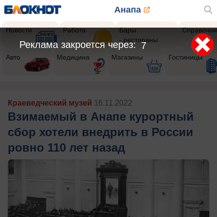
Анапа
Новости
Работа
Бары
Справочни
- рестораны
Реклама закроется через:
4
Авто
Медицина
Магазины
Гостиницы
Краеведческий музей
16.11.2022
Взимаемый в Анапе курортный
сбор хотели внедрить в России
ровно 110 лет назад