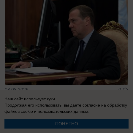
08.08.2026
0
Наш сайт использует куки.
Продолжая его использовать, вы даете согласие на обработку
В России
файлов cookie
и пользовательских данных.
«Россию? На слабо?»: почему
ПОНЯТНО
провалилась игра Трампа с обещанием