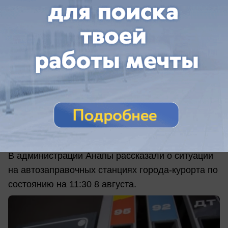
вчера в 16:31
1
Общество
Топливо есть не везде: что происходит
на АЗС Анапы 8 августа
В администрации Анапы рассказали о ситуации
на автозаправочных станциях города-курорта по
состоянию на 11:30 8 августа.