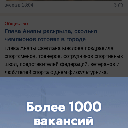
вчера в 18:04
3
Общество
Глава Анапы раскрыла, сколько
чемпионов готовят в городе
Глава Анапы Светлана Маслова поздравила
спортсменов, тренеров, сотрудников спортивных
школ, представителей федераций, ветеранов и
любителей спорта с Днем физкультурника.