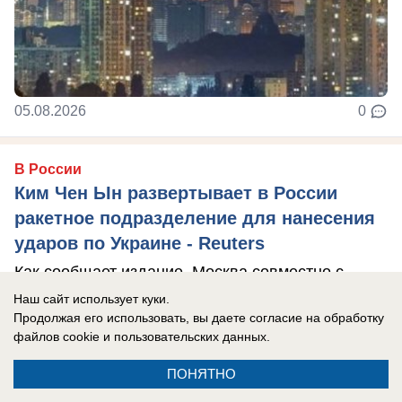
05.08.2026
0
В России
Ким Чен Ын развертывает в России
ракетное подразделение для нанесения
ударов по Украине - Reuters
Как сообщает издание, Москва совместно с
Пхеньяном якобы разворачивает в Воронежской
Наш сайт использует куки.
Продолжая его использовать, вы даете согласие на обработку
области ракетное подразделение.
файлов cookie
и пользовательских данных.
ПОНЯТНО