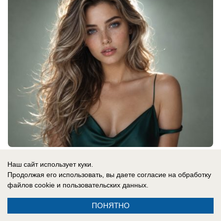
08.08.2026
0
Наш сайт использует куки.
Продолжая его использовать, вы даете согласие на обработку
файлов cookie
и пользовательских данных.
В России
Одесса в огне: ВС РФ уничтожают
ПОНЯТНО
украинские корабли и порты